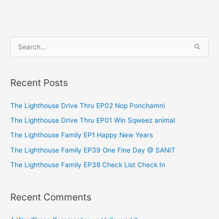
S
e
a
Recent Posts
r
c
The Lighthouse Drive Thru EP02 Nop Ponchamni
h
The Lighthouse Drive Thru EP01 Win Sqweez animal
f
The Lighthouse Family EP1 Happy New Years
o
The Lighthouse Family EP39 One Fine Day @ SANIT
r
The Lighthouse Family EP38 Check List Check In
:
Recent Comments