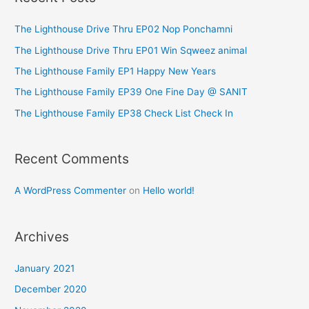
r
c
The Lighthouse Drive Thru EP02 Nop Ponchamni
h
The Lighthouse Drive Thru EP01 Win Sqweez animal
f
The Lighthouse Family EP1 Happy New Years
o
The Lighthouse Family EP39 One Fine Day @ SANIT
r
The Lighthouse Family EP38 Check List Check In
:
Recent Comments
A WordPress Commenter
on
Hello world!
Archives
January 2021
December 2020