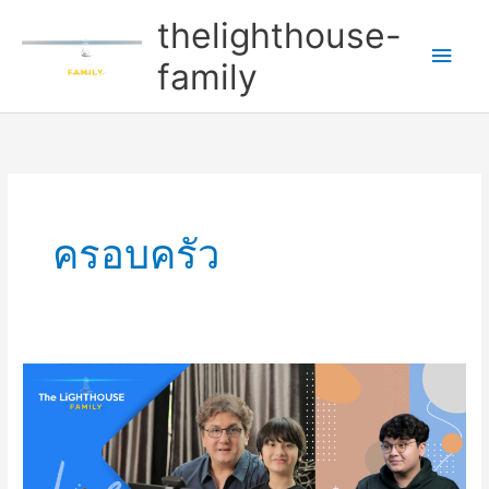
Skip
Main
thelighthouse-
to
Men
family
content
ครอบครัว
The
Lighthouse
Family
ep.12
(Online